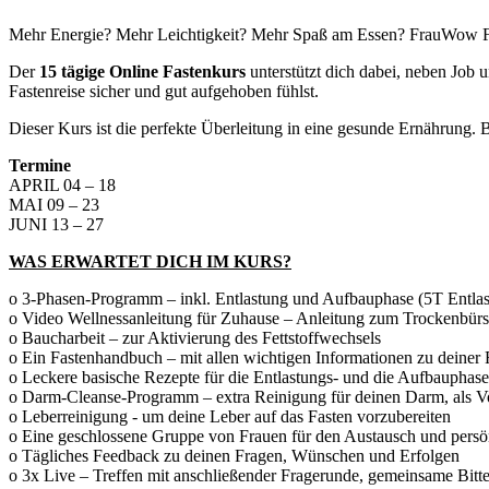
Mehr Energie? Mehr Leichtigkeit? Mehr Spaß am Essen? FrauWow Fas
Der
15 tägige Online Fastenkurs
unterstützt dich dabei, neben Job u
Fastenreise sicher und gut aufgehoben fühlst.
Dieser Kurs ist die perfekte Überleitung in eine gesunde Ernährung. 
Termine
APRIL 04 – 18
MAI 09 – 23
JUNI 13 – 27
WAS ERWARTET DICH IM KURS?
o 3-Phasen-Programm – inkl. Entlastung und Aufbauphase (5T Entla
o Video Wellnessanleitung für Zuhause – Anleitung zum Trockenbürs
o Baucharbeit – zur Aktivierung des Fettstoffwechsels
o Ein Fastenhandbuch – mit allen wichtigen Informationen zu deiner 
o Leckere basische Rezepte für die Entlastungs- und die Aufbauphas
o Darm-Cleanse-Programm – extra Reinigung für deinen Darm, als Vo
o Leberreinigung - um deine Leber auf das Fasten vorzubereiten
o Eine geschlossene Gruppe von Frauen für den Austausch und persö
o Tägliches Feedback zu deinen Fragen, Wünschen und Erfolgen
o 3x Live – Treffen mit anschließender Fragerunde, gemeinsame Bitters