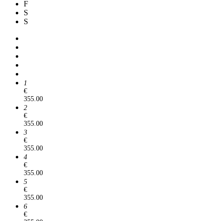
F
S
S
1
€
355.00
2
€
355.00
3
€
355.00
4
€
355.00
5
€
355.00
6
€