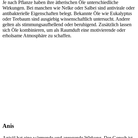
Je nach Pflanze haben ihre ätherischen Öle unterschiedliche
Wirkungen. Bei manchen wie Nelke oder Salbei sind antivirale oder
antibakterielle Eigenschaften belegt. Bekannte Öle wie Eukalyptus
oder Teebaum sind ausgiebig wissenschaftlich untersucht. Andere
gelten als stimmungsaufhellend oder beruhigend. Zusätzlich lassen
sich Öle kombinieren, um als Raumduft eine motivierende oder
erholsame Atmosphäre zu schaffen.
Anis
Anisöl hat eine wärmende und anregende Wirkung. Der Geruch ist