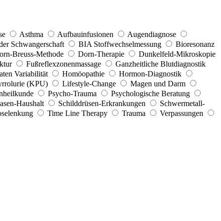
se
Asthma
Aufbauinfusionen
Augendiagnose
 der Schwangerschaft
BIA Stoffwechselmessung
Bioresonanz
orn-Breuss-Methode
Dorn-Therapie
Dunkelfeld-Mikroskopie
ktur
Fußreflexzonenmassage
Ganzheitliche Blutdiagnostik
ten Variabilität
Homöopathie
Hormon-Diagnostik
rrolurie (KPU)
Lifestyle-Change
Magen und Darm
nheilkunde
Psycho-Trauma
Psychologische Beratung
asen-Haushalt
Schilddrüsen-Erkrankungen
Schwermetall-
selenkung
Time Line Therapy
Trauma
Verpassungen