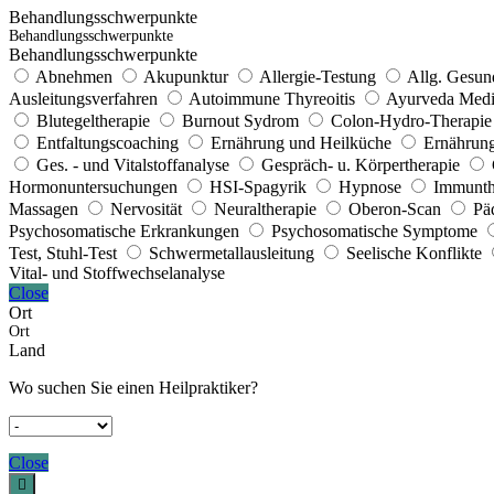
Behandlungsschwerpunkte
Behandlungsschwerpunkte
Behandlungsschwerpunkte
Abnehmen
Akupunktur
Allergie-Testung
Allg. Gesun
Ausleitungsverfahren
Autoimmune Thyreoitis
Ayurveda Medi
Blutegeltherapie
Burnout Sydrom
Colon-Hydro-Therapie
Entfaltungscoaching
Ernährung und Heilküche
Ernährung
Ges. - und Vitalstoffanalyse
Gespräch- u. Körpertherapie
Hormonuntersuchungen
HSI-Spagyrik
Hypnose
Immunth
Massagen
Nervosität
Neuraltherapie
Oberon-Scan
Pä
Psychosomatische Erkrankungen
Psychosomatische Symptome
Test, Stuhl-Test
Schwermetallausleitung
Seelische Konflikte
Vital- und Stoffwechselanalyse
Close
Ort
Ort
Land
Wo suchen Sie einen Heilpraktiker?
Close