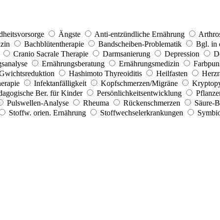
dheitsvorsorge
Ängste
Anti-entzündliche Ernährung
Arthro
zin
Bachblütentherapie
Bandscheiben-Problematik
Bgl. in
Cranio Sacrale Therapie
Darmsanierung
Depression
D
sanalyse
Ernährungsberatung
Ernährungsmedizin
Farbpun
Gwichtsreduktion
Hashimoto Thyreoiditis
Heilfasten
Herzra
erapie
Infektanfälligkeit
Kopfschmerzen/Migräne
Kryptopy
dagogische Ber. für Kinder
Persönlichkeitsentwicklung
Pflanze
Pulswellen-Analyse
Rheuma
Rückenschmerzen
Säure-B
Stoffw. orien. Ernährung
Stoffwechselerkrankungen
Symbio